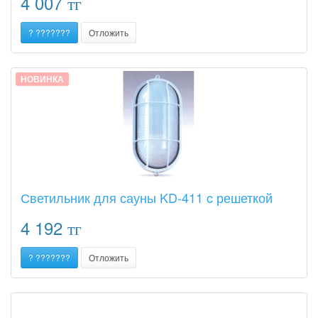
4 007
тг
? ???????
Отложить
НОВИНКА
Светильник для сауны KD-411 c решеткой
4 192
тг
? ???????
Отложить