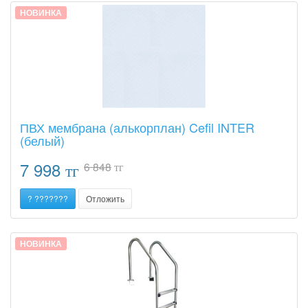
НОВИНКА
ПВХ мембрана (алькорплан) Cefil INTER
(белый)
7 998
6 848
тг
тг
? ???????
Отложить
НОВИНКА